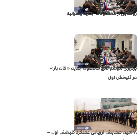
رونمایی از محصولات جدید زعفرانیه
برگزاری مراسم لانچ محصول جدید «فان بار»
در گلپخش اول
۲۸مین همایش ارزیابی عملکرد گلپخش اول –