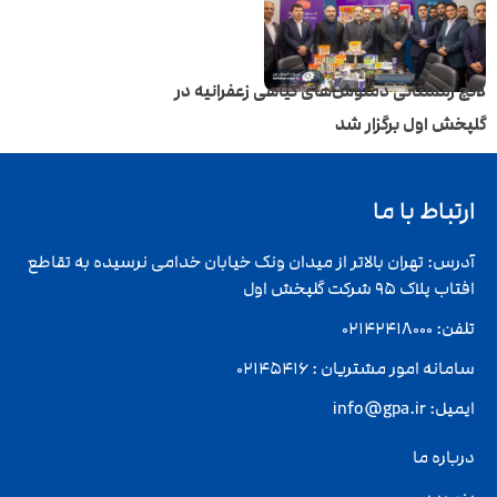
لانچ زمستانی دمنوش‌های گیاهی زعفرانیه در
گلپخش اول برگزار شد
ارتباط با ما
آدرس: تهران بالاتر از میدان ونک خیابان خدامی نرسیده به تقاطع
افتاب پلاک 95 شرکت گلپخش اول
تلفن: 02142418000
سامانه امور مشتریان : 02145416
ایمیل: info@gpa.ir
درباره ما